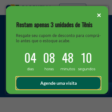
Faça sua cotação
Restam apenas 3 unidades de Tênis
Resgate seu cupom de desconto para comprá-
lo antes que o estoque acabe.
DESTAQUES
04
08
48
10
Blog Sacchelli
dias
horas
minutos
segundos
Agende uma visita