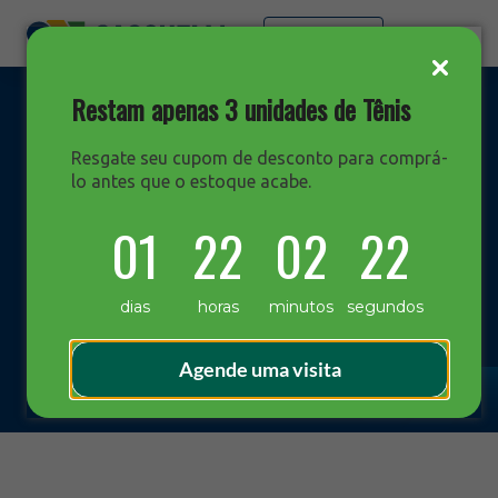
Faça sua cotação
Restam apenas 3 unidades de Tênis
Resgate seu cupom de desconto para comprá-
lo antes que o estoque acabe.
DESTAQUES
01
22
02
21
Blog Sacchelli
dias
horas
minutos
segundos
Agende uma visita