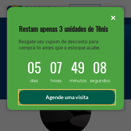
Faça sua cotação
Restam apenas 3 unidades de Tênis
Resgate seu cupom de desconto para
comprá-lo antes que o estoque acabe.
PRODUTOS
05
07
49
08
Aço Carbono
dias
horas
minutos
segundos
Agende uma visita