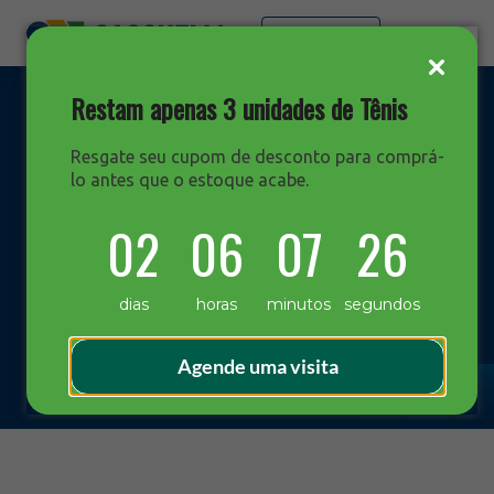
Faça sua cotação
Restam apenas 3 unidades de Tênis
Resgate seu cupom de desconto para comprá-
lo antes que o estoque acabe.
DESTAQUES
02
06
07
26
Blog Sacchelli
dias
horas
minutos
segundos
Agende uma visita