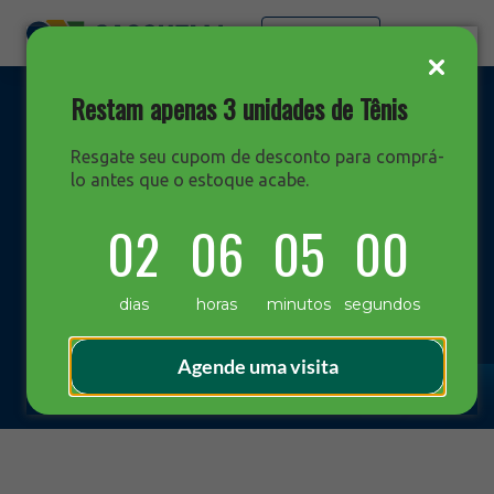
Faça sua cotação
Restam apenas 3 unidades de Tênis
Resgate seu cupom de desconto para comprá-
lo antes que o estoque acabe.
DESTAQUES
02
06
04
59
Blog Sacchelli
dias
horas
minutos
segundos
Agende uma visita