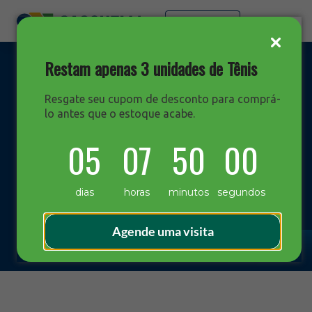
Faça sua cotação
Restam apenas 3 unidades de Tênis
Resgate seu cupom de desconto para comprá-
lo antes que o estoque acabe.
DESTAQUES
05
07
49
59
Blog Sacchelli
dias
horas
minutos
segundos
Agende uma visita