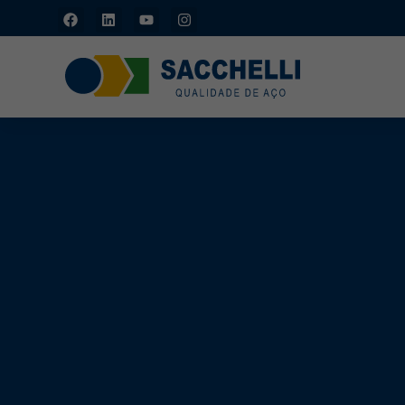
Piracicaba/SP: (19)
3429-1133