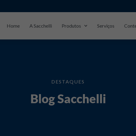
Home
A Sacchelli
Produtos
Serviços
Cont
São Carlos/SP: 
3368-4411
DESTAQUES
Blog Sacchelli