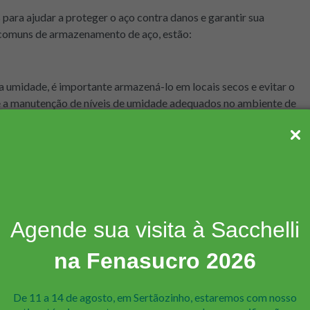
para ajudar a proteger o aço contra danos e garantir sua
s comuns de armazenamento de aço, estão:
a umidade, é importante armazená-lo em locais secos e evitar o
e a manutenção de níveis de umidade adequados no ambiente de
 de corrosão.
anos, as empresas podem investir em embalagens protetoras, como
tar o contato direto com outros materiais e reduzem o risco de
Agende sua visita à Sacchelli
na Fenasucro 2026
 aço adequadamente para evitar danos. Empresas devem ter
nto adequados para garantir que o aço esteja empilhado
De 11 a 14 de agosto, em Sertãozinho, estaremos com nosso