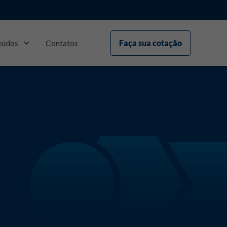
eúdos
Contatos
Faça sua cotação
(16)