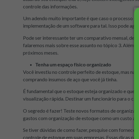
controle das informações.
Um adendo muito importante é que caso o processo do 
implementação de um software para tal. Isso pode agili
Pode ser interessante ter um comparativo mensal, des
falaremos mais sobre esse assunto no tópico 3. Além d
próximos meses.
Tenha um espaço físico organizado
Você investiu no controle perfeito de estoque, mas na
comprando insumos de aço que você já tinha.
É fundamental que o estoque esteja organizado e que 
visualização rápida. Destinar um funcionário para o co
O segredo é fazer! Teste novos formatos de organizaçã
gastos com organização de estoque como um custo a m
Se tiver dúvidas de como fazer, pesquise com fornece
controle de estoque em suas empresas. Essas dicas pod