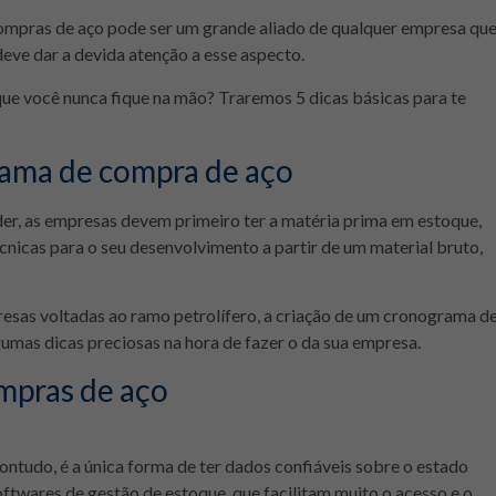
ompras de aço pode ser um grande aliado de qualquer empresa qu
eve dar a devida atenção a esse aspecto.
ue você nunca fique na mão? Traremos 5 dicas básicas para te
rama de compra de aço
der, as empresas devem primeiro ter a matéria prima em estoque,
cnicas para o seu desenvolvimento a partir de um material bruto,
esas voltadas ao ramo petrolífero, a criação de um cronograma d
umas dicas preciosas na hora de fazer o da sua empresa.
mpras de aço
ontudo, é a única forma de ter dados confiáveis sobre o estado
softwares de gestão de estoque, que facilitam muito o acesso e o