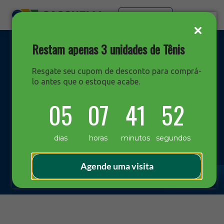
Faça sua cotação
Restam apenas 3 unidades de Tênis
Resgate seu cupom de desconto para comprá-
lo antes que o estoque acabe.
DESTAQUES
05
07
41
51
Blog Sacchelli
dias
horas
minutos
segundos
Agende uma visita