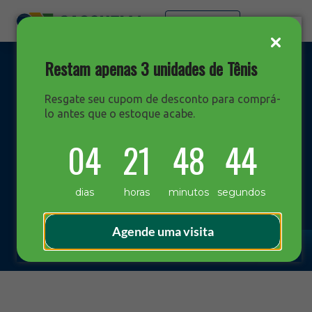
Faça sua cotação
Restam apenas 3 unidades de Tênis
Resgate seu cupom de desconto para comprá-
lo antes que o estoque acabe.
DESTAQUES
04
21
48
43
Blog Sacchelli
dias
horas
minutos
segundos
Agende uma visita