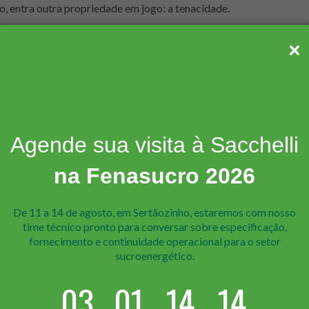
o, entra outra propriedade em jogo: a tenacidade.
teriais?
rgia antes de se romper.
e capacidade de deformação.
as de carga e deformam antes de quebrar — oferecendo sinais
Agende sua visita à Sacchelli
na Fenasucro 2026
De 11 a 14 de agosto, em Sertãozinho, estaremos com nosso
ga;
time técnico pr onto para conversar sobre especificação,
as abruptas.
fornecimento e continuidade operacional para o setor
e é “aguentar a pancada” com resiliência.
sucroenergético.
dade impactam seu projeto
03
01
14
13