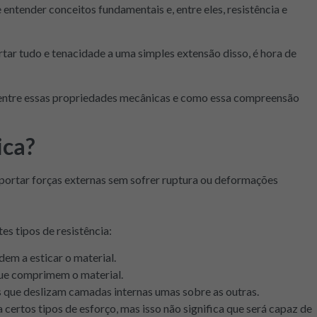
ntender conceitos fundamentais e, entre eles, resistência e
rtar tudo e tenacidade a uma simples extensão disso, é hora de
 entre essas propriedades mecânicas e como essa compreensão
ica?
portar forças externas sem sofrer ruptura ou deformações
es tipos de resistência:
dem a esticar o material.
que comprimem o material.
s que deslizam camadas internas umas sobre as outras.
 certos tipos de esforço, mas isso não significa que será capaz de