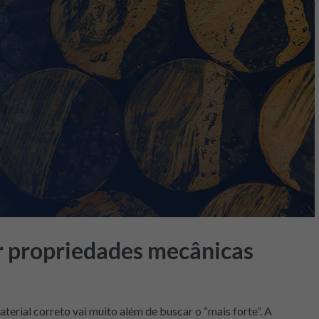
r propriedades mecânicas
terial correto vai muito além de buscar o “mais forte”. A