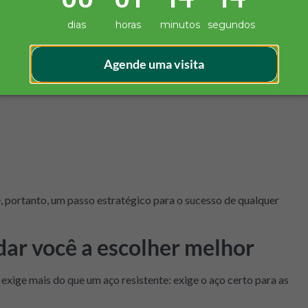
dias
horas
minutos
segundos
nde diretamente da aplicação final da peça:
struturais, a resistência à compressão é vital.
Agende uma visita
s, engrenagens e sistemas de transmissão, a tenacidade é
 portanto, um passo estratégico para o sucesso de qualquer
dar você a escolher melhor
exige mais do que um aço resistente: exige o aço certo para as