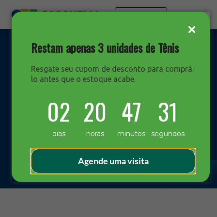
Faça sua cotação
Restam apenas 3 unidades de Tênis
Resgate seu cupom de desconto para comprá-
lo antes que o estoque acabe.
DESTAQUES
02
20
47
31
Blog Sacchelli
dias
horas
minutos
segundos
Agende uma visita