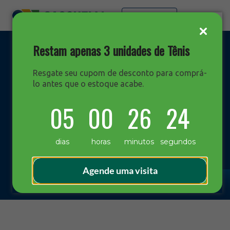
Faça sua cotação
Restam apenas 3 unidades de Tênis
Resgate seu cupom de desconto para comprá-
lo antes que o estoque acabe.
DESTAQUES
05
00
26
23
Blog Sacchelli
dias
horas
minutos
segundos
Agende uma visita