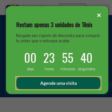
Faça sua cotação
Restam apenas 3 unidades de Tênis
Resgate seu cupom de desconto para comprá-
lo antes que o estoque acabe.
DESTAQUES
00
23
55
39
Blog Sacchelli
dias
horas
minutos
segundos
Agende uma visita