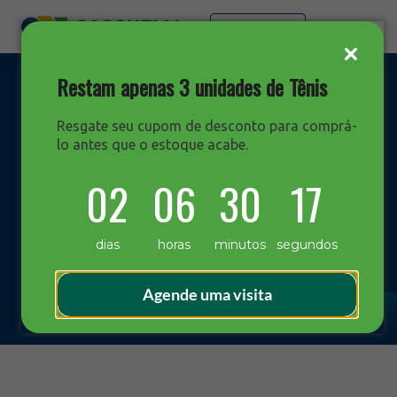
Faça sua cotação
Restam apenas 3 unidades de Tênis
Resgate seu cupom de desconto para comprá-
lo antes que o estoque acabe.
DESTAQUES
02
06
30
16
Blog Sacchelli
dias
horas
minutos
segundos
Agende uma visita