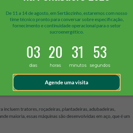
 aço pode ajudar a melhorar a qualidade do solo, bem como a sua
De 11 a 14 de agosto, em Sertãozinho, estaremos com nosso
este fim, e os agricultores podem escolher o tipo que melhor se
time técnico pr onto para conversar sobre especificação,
fornecimento e continuidade operacional para o setor
muns de aço usados para este propósito incluem aço carbono, aço
sucroenergético.
03
20
31
52
ra
dias
horas
minutos
segundos
ue são usadas na agricultura para ajudar a acelerar o processo de
Agende uma visita
 estão disponíveis no mercado hoje, cada uma com suas próprias
 incluem tratores, roçadeiras, plantadeiras, adubadeiras,
rande maioria, essas máquinas são desenvolvidas em aço, que é um