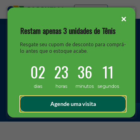
Faça sua cotação
Restam apenas 3 unidades de Tênis
Resgate seu cupom de desconto para comprá-
lo antes que o estoque acabe.
DESTAQUES
02
23
36
10
Blog Sacchelli
dias
horas
minutos
segundos
Agende uma visita