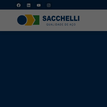
Piracicaba/SP: (19)
3429-1133