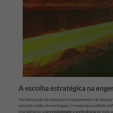
A escolha estratégica na eng
Na fabricação de máquinas e equipamentos de alta perf
precede a linha de montagem. O material escolhido defi
crucialmente, a
previsibilidade e a eficiência
de todo o