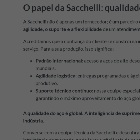
O papel da Sacchelli: qualidad
A Sacchelli não é apenas um fornecedor; é um parceiro 
agilidade, o suporte e a flexibilidade
de um atendiment
Acreditamos que a confiança do cliente se constrói na i
serviço. Para a sua produção, isso significa:
Padrão internacional:
acesso a aços de alto des
mundiais.
Agilidade logística:
entregas programadas e ágeis
produtivo.
Suporte técnico contínuo:
nossa equipe especiali
garantindo o máximo aproveitamento do aço glo
A qualidade do aço é global. A inteligência de suprime
indústria.
Converse com a equipe técnica da Sacchelli e descubr
inteligência de mercado, pode levar a eficiência do se