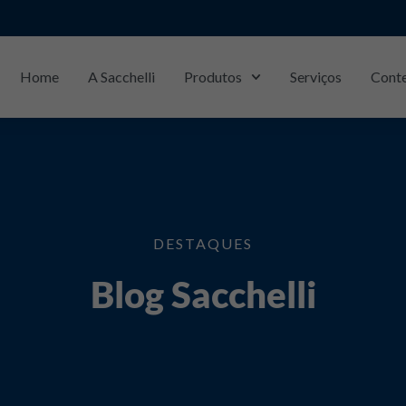
Home
A Sacchelli
Produtos
Serviços
Cont
São Carlos/SP: (16)
3368-4411
DESTAQUES
Blog Sacchelli