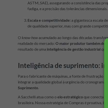
ASTM, SAE), assegurando a consistência das prop
fadiga, e a precisão das tolerâncias dimensionais.
Escala e competitividade:
a gigantesca escala de
de qualidade superior, mas com grande competiti
O
know-how
acumulado ao longo das décadas transfo
realidade do mercado:
O maior produtor também deté
resultado de uma
inteligência de gestão industrial
que 
Inteligência de suprimento: in
Para o fabricante de máquinas, a fonte de frustração lo
integrar a qualidade global à urgência do cronograma d
Suprimento
.
A Sacchelli atua como o
elo estratégico
que conecta a 
brasileira. Nossa estratégia de Compras é proativa, b