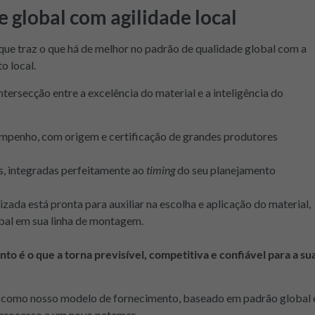
e global com agilidade local
que traz o que há de melhor no padrão de qualidade global com a
o local.
ntersecção entre a excelência do material e a inteligência do
empenho, com origem e certificação de grandes produtores
, integradas perfeitamente ao
timing
do seu planejamento
zada está pronta para auxiliar na escolha e aplicação do material,
bal em sua linha de montagem.
nto é o que a torna previsível, competitiva e confiável para a su
a como nosso modelo de fornecimento, baseado em padrão global 
u processo a um novo patamar.