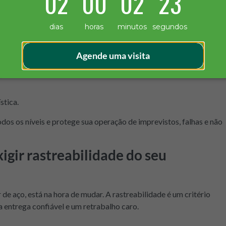
02
00
02
22
 técnica.
dias
horas
minutos
segundos
Agende uma visita
stica.
dos os níveis e protege sua operação de imprevistos, falhas e não
igir rastreabilidade do seu
de aço, está na hora de mudar. A rastreabilidade é um critério
a entrega confiável e um retrabalho caro.