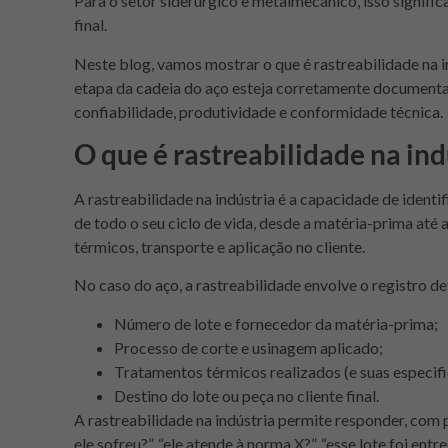
Para o setor siderúrgico e metalmecânico, isso signific
final.
Neste blog, vamos mostrar o que é rastreabilidade na i
etapa da cadeia do aço esteja corretamente document
confiabilidade, produtividade e conformidade técnica.
O que é rastreabilidade na ind
A rastreabilidade na indústria é a capacidade de identi
de todo o seu ciclo de vida, desde a matéria-prima até 
térmicos, transporte e aplicação no cliente.
No caso do aço, a rastreabilidade envolve o registro 
Número de lote e fornecedor da matéria-prima;
Processo de corte e usinagem aplicado;
Tratamentos térmicos realizados (e suas especifi
Destino do lote ou peça no cliente final.
A rastreabilidade na indústria permite responder, com 
ele sofreu?”, “ele atende à norma X?”, “esse lote foi ent