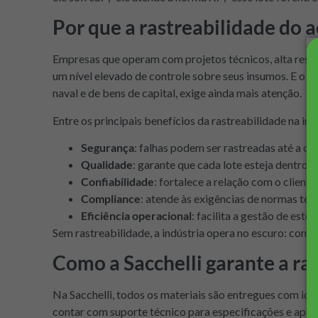
Por que a rastreabilidade do 
Empresas que operam com projetos técnicos, alta resp
um nível elevado de controle sobre seus insumos. E o a
naval e de bens de capital, exige ainda mais atenção.
Entre os principais benefícios da rastreabilidade na indú
Segurança
: falhas podem ser rastreadas até a or
Qualidade
: garante que cada lote esteja dentro d
Confiabilidade
: fortalece a relação com o client
Compliance
: atende às exigências de normas técn
Eficiência operacional
: facilita a gestão de esto
Sem rastreabilidade, a indústria opera no escuro: com m
Como a Sacchelli garante a ras
Na Sacchelli, todos os materiais são entregues com ide
contar com suporte técnico para especificações e aplica