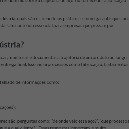
a ter domínio sobre a trajetória do aço, do fornecedor à aplicação
ndústria, quais são os benefícios práticos e como garantir que cad
ada. Um conteúdo essencial para empresas que prezam por
ústria?
ficar, monitorar e documentar a trajetória de um produto ao longo
a entrega final. Isso inclui processos como fabricação, tratamentos
detalhado de informações como:
cações);
precisão, perguntas como: “de onde veio esse aço?”, “que processo
regue a qual cliente?”. Essas respostas importam, e muito.