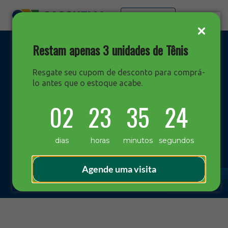
Faça sua cotação
Restam apenas 3 unidades de Tênis
Resgate seu cupom de desconto para comprá-
lo antes que o estoque acabe.
DESTAQUES
02
23
35
24
Blog Sacchelli
dias
horas
minutos
segundos
Agende uma visita