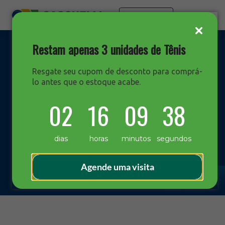
Faça sua cotação
Restam apenas 3 unidades de Tênis
Resgate seu cupom de desconto para comprá-
lo antes que o estoque acabe.
DESTAQUES
02
16
09
37
Blog Sacchelli
dias
horas
minutos
segundos
Agende uma visita