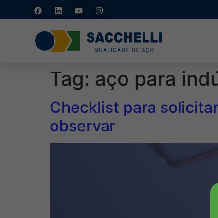
S. José do Rio Preto/SP:
(17) 3216-5454
Tag:
aço para indú
Checklist para solicit
observar