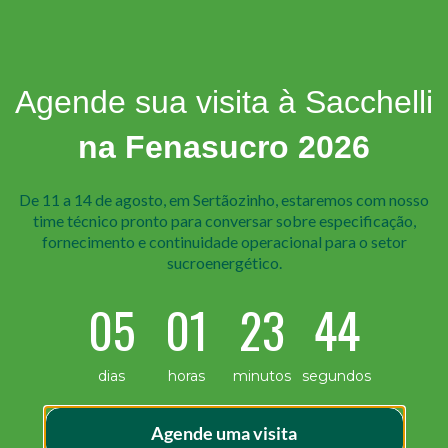
Agende sua visita à Sacchelli
na Fenasucro 2026
De 11 a 14 de agosto, em Sertãozinho, estaremos com nosso
time técnico pr onto para conversar sobre especificação,
fornecimento e continuidade operacional para o setor
sucroenergético.
05
01
23
44
quer processo industrial. Quando feita com falhas ou esp
dias
horas
minutos
segundos
 final. Por isso, criar um checklist para solicitar aço é 
ja para usinagem, soldagem, montagem ou […]
Agende uma visita