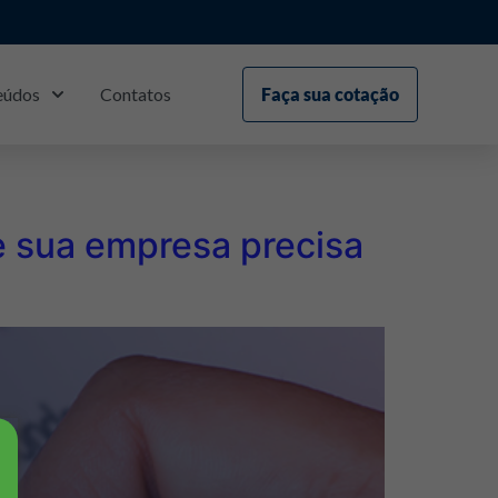
eúdos
Contatos
Faça sua cotação
ue sua empresa precisa