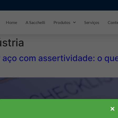
Home
A Sacchelli
Produtos
Serviços
Cont
São Paulo/SP: (11)
3377-8277
stria
ar aço com assertividade: o q