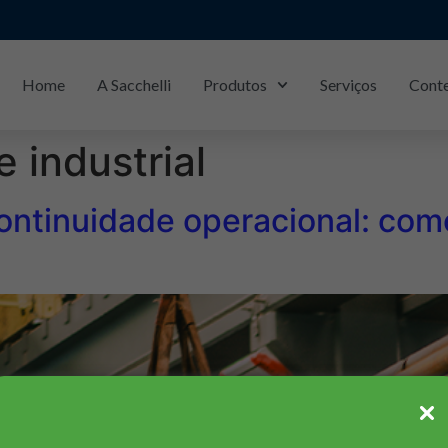
Home
A Sacchelli
Produtos
Serviços
Cont
Piracicaba/SP: (19)
3429-1133
e industrial
ontinuidade operacional: com