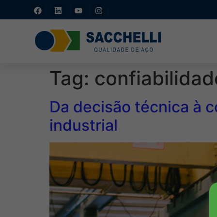
Caxias do Sul - RS: (54)
3211-4877
Tag:
confiabilidad
Da decisão técnica à c
industrial