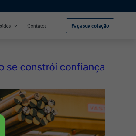
eúdos
Contatos
Faça sua cotação
S
3
o se constrói confiança