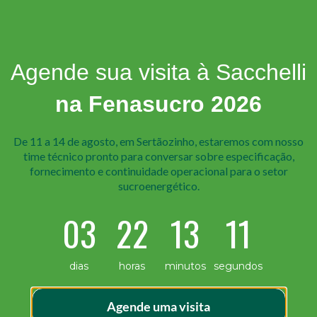
Agende sua visita à Sacchelli
na Fenasucro 2026
De 11 a 14 de agosto, em Sertãozinho, estaremos com nosso
time técnico pr onto para conversar sobre especificação,
fornecimento e continuidade operacional para o setor
sucroenergético.
03
22
13
10
clarações institucionais. Ela se forma de maneira silencios
dias
horas
minutos
segundos
 mesmo padrão mesmo quando o contexto muda. É por isso 
por etapa, dentro do próprio sistema produtivo.
Agende uma visita