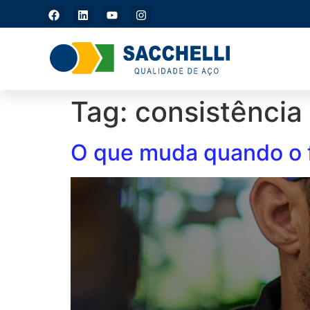
Jacareí/SP (CD): (12)
3956-6550
Tag:
consistência
O que muda quando o f