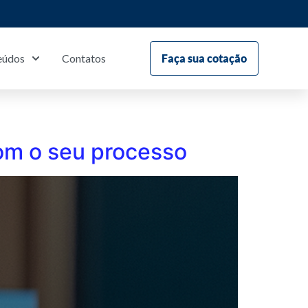
eúdos
Contatos
Faça sua cotação
om o seu processo