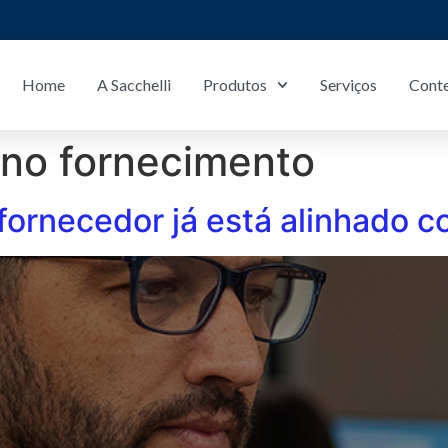
Home
A Sacchelli
Produtos
Serviços
Cont
Anthis Metalúrgica/SP:
(11) 2334-6122
 no fornecimento
ornecedor já está alinhado c