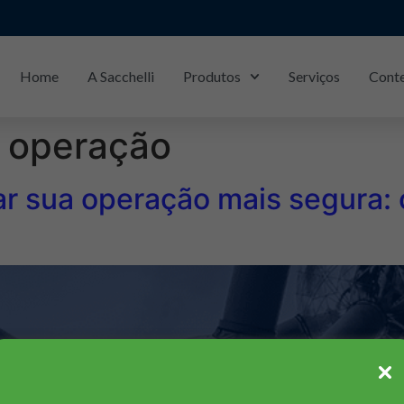
Home
A Sacchelli
Produtos
Serviços
Cont
Piracicaba/SP: (19)
3429-1133
; operação
r sua operação mais segura: o