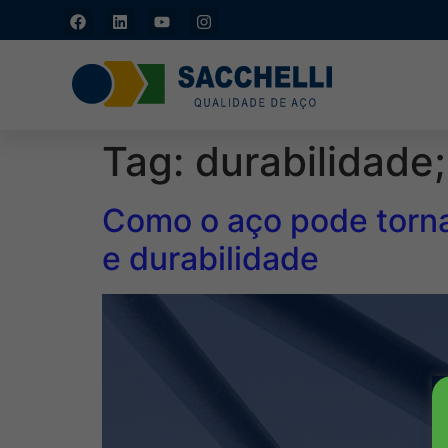
Caxias do Sul - RS: (54)
3211-4877
Tag:
durabilidade
Como o aço pode torna
e durabilidade