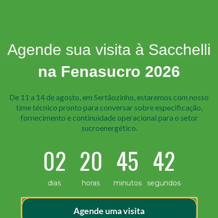
Agende sua visita à Sacchelli
na Fenasucro 2026
De 11 a 14 de agosto, em Sertãozinho, estaremos com nosso
time técnico pr onto para conversar sobre especificação,
fornecimento e continuidade operacional para o setor
sucroenergético.
02
20
45
41
l em qualquer setor industrial. Nesse contexto, o aço des
dias
horas
minutos
segundos
 e eficiência. Seja na construção de máquinas, estruturas 
scos e assegurar estabilidade de suas operações. […]
Agende uma visita