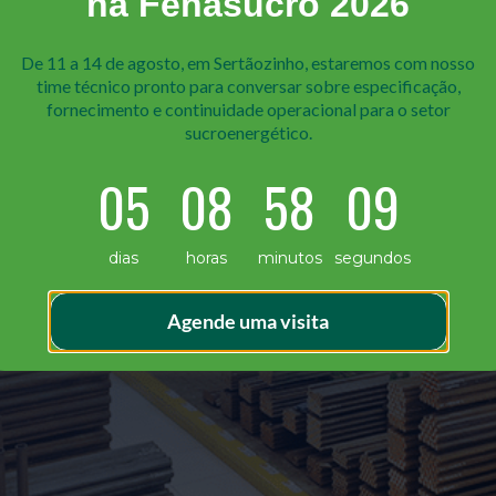
na Fenasucro 2026
De 11 a 14 de agosto, em Sertãozinho, estaremos com nosso
time técnico pr onto para conversar sobre especificação,
fornecimento e continuidade operacional para o setor
sucroenergético.
05
08
58
08
dias
horas
minutos
segundos
Agende uma visita