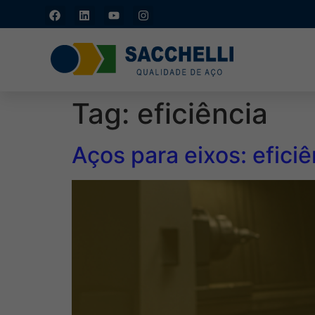
Tag:
eficiência
Aços para eixos: efic