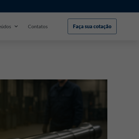
eúdos
Contatos
Faça sua cotação