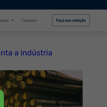
eúdos
Contatos
Faça sua cotação
S
3
ta a indústria