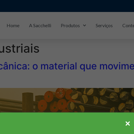
Home
A Sacchelli
Produtos
Serviços
Cont
Piracicaba/SP: (19)
3429-1133
ustriais
ânica: o material que movimen