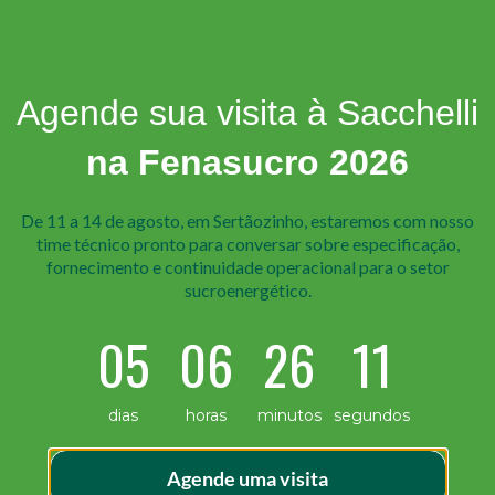
Agende sua visita à Sacchelli
na Fenasucro 2026
De 11 a 14 de agosto, em Sertãozinho, estaremos com nosso
time técnico pr onto para conversar sobre especificação,
fornecimento e continuidade operacional para o setor
sucroenergético.
05
06
26
10
ar de destacar um dos maiores protagonistas da indústria
dias
horas
minutos
segundos
ntam grandes máquinas, em peças que exigem máxima preci
arou para pensar na […]
Agende uma visita