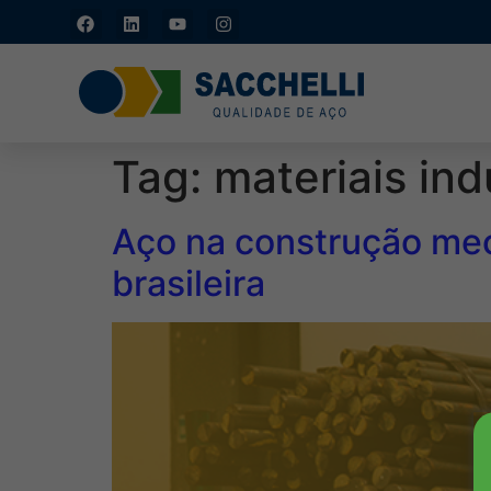
Caxias do Sul - RS: (54)
3211-4877
Tag:
materiais ind
Aço na construção mec
brasileira