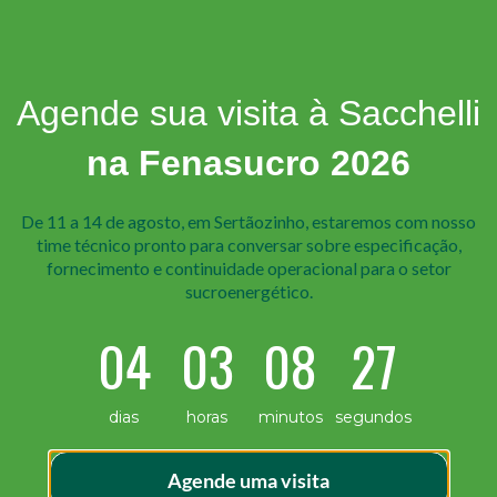
Agende sua visita à Sacchelli
na Fenasucro 2026
De 11 a 14 de agosto, em Sertãozinho, estaremos com nosso
time técnico pr onto para conversar sobre especificação,
fornecimento e continuidade operacional para o setor
sucroenergético.
04
03
08
26
urbinas eólicas estão entre as estruturas mais exigidas da 
dias
horas
minutos
segundos
tes agressivos testam cada peça diariamente. O que garan
 os fixadores, engrenagens, eixos, flanges […]
Agende uma visita