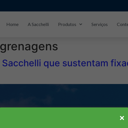
Home
A Sacchelli
Produtos
Serviços
Cont
Piracicaba/SP: (19)
3429-1133
grenagens
os Sacchelli que sustentam fi