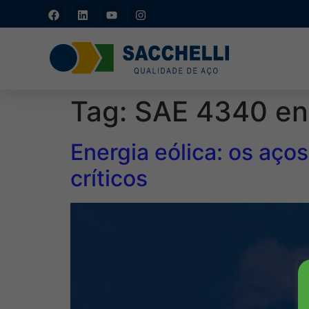
Caxias do Sul - RS: (54)
3211-4877
Tag:
SAE 4340 en
Energia eólica: os aç
críticos