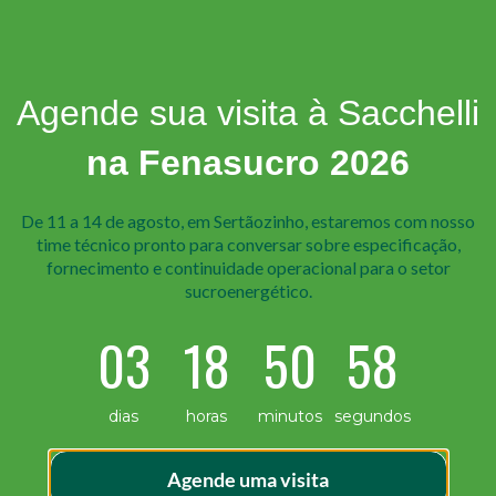
Agende sua visita à Sacchelli
na Fenasucro 2026
De 11 a 14 de agosto, em Sertãozinho, estaremos com nosso
time técnico pr onto para conversar sobre especificação,
fornecimento e continuidade operacional para o setor
sucroenergético.
03
18
50
57
onceito genérico, ela muda de acordo com o mercado atendi
dias
horas
minutos
segundos
idade no setor automotivo pode não atender ao mesmo nível
der […]
Agende uma visita