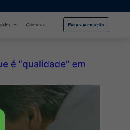
eúdos
Contatos
Faça sua cotação
S
3
ue é “qualidade” em