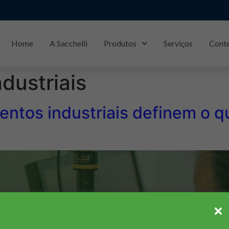
Home
A Sacchelli
Produtos
Serviços
Cont
Piracicaba/SP: (19)
3429-1133
dustriais
ntos industriais definem o q