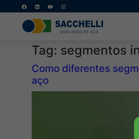
Caxias do Sul - RS: (54)
3211-4877
Tag:
segmentos in
Como diferentes segme
aço