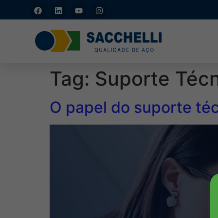
Caxias do Sul - RS: (54)
3211-4877
Tag:
Suporte Técn
O papel do suporte téc