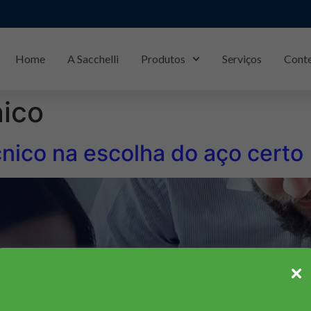
Home
A Sacchelli
Produtos
Serviços
Cont
Piracicaba/SP: (19)
3429-1133
ico
nico na escolha do aço certo