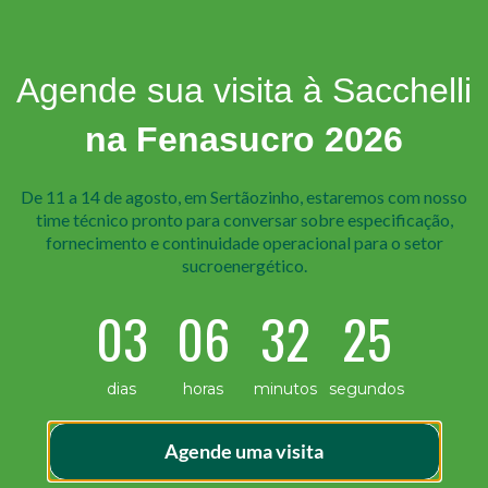
Agende sua visita à Sacchelli
na Fenasucro 2026
De 11 a 14 de agosto, em Sertãozinho, estaremos com nosso
time técnico pr onto para conversar sobre especificação,
fornecimento e continuidade operacional para o setor
sucroenergético.
03
06
32
24
 apenas uma decisão técnica, mas, sim, estratégica. Com
suporte técnico especializado se torna essencial. Esse ap
dias
horas
minutos
segundos
ial até as condições de uso, trazendo maior […]
Agende uma visita