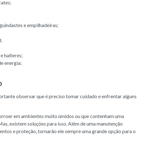
cates;
uindastes e empilhadeiras;
;
e halteres;
de energia;
o
tante observar que é preciso tomar cuidado e enfrentar alguns
ço corroer em ambientes muito úmidos ou que contenham uma
 Mas, existem soluções para isso. Além de uma manutenção
imentos e proteção, tornarão ele sempre uma grande opção para o