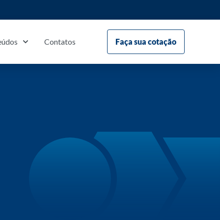
eúdos
Contatos
Faça sua cotação
S
3