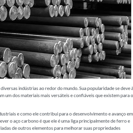
diversas indústrias ao redor do mundo. Sua popularidade se deve 
am um dos materiais mais versáteis e confiáveis ​​que existem para 
dustriais e como ele contribui para o desenvolvimento e avanço em
ver o aço carbono é que ele é uma liga principalmente de ferro e
adas de outros elementos para melhorar suas propriedades