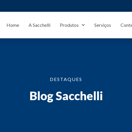
Home
A Sacchelli
Produtos
Serviços
Cont
S. José do Rio Preto/SP:
(17) 3216-5454
DESTAQUES
Blog Sacchelli