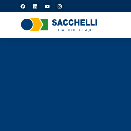
São Carlos/SP: (16)
3368-4411