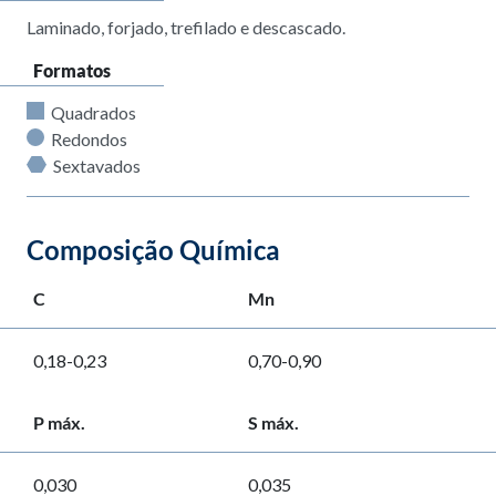
Laminado, forjado, trefilado e descascado.
Formatos
Quadrados
Redondos
Sextavados
Composição Química
C
Mn
0,18-0,23
0,70-0,90
P máx.
S máx.
0,030
0,035