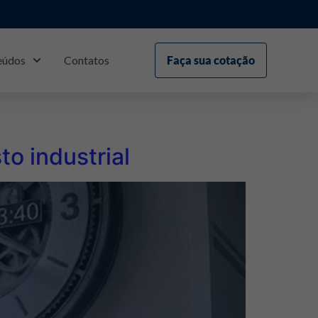
eúdos
Contatos
Faça sua cotação
o industrial