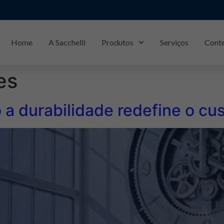
Home
A Sacchelli
Produtos
Serviços
Cont
São Carlos/SP: (16)
3368-4411
es
a durabilidade redefine o cust