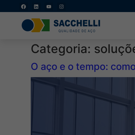
Piracicaba/SP: (19)
3429-1133
Categoria:
soluçõ
O aço e o tempo: como 