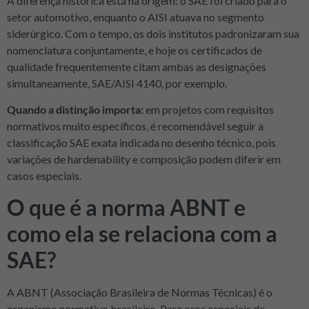
A diferença histórica está na origem: o SAE foi criado para o
setor automotivo, enquanto o AISI atuava no segmento
siderúrgico. Com o tempo, os dois institutos padronizaram sua
nomenclatura conjuntamente, e hoje os certificados de
qualidade frequentemente citam ambas as designações
simultaneamente, SAE/AISI 4140, por exemplo.
Quando a distinção importa:
em projetos com requisitos
normativos muito específicos, é recomendável seguir a
classificação SAE exata indicada no desenho técnico, pois
variações de hardenability e composição podem diferir em
casos especiais.
O que é a norma ABNT e
como ela se relaciona com a
SAE?
A ABNT (Associação Brasileira de Normas Técnicas) é o
organismo normativo brasileiro. Para aços especiais de