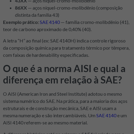
43XX
— aços níquel-cromo-molibdênio
86XX
— aços níquel-cromo-molibdênio (composição
distinta da família 43)
Exemplo prático:
SAE 4140
— família cromo-molibdênio (41),
teor de carbono aproximado de 0,40% (40).
A letra “H” ao final (ex: SAE 4140H) indica controle rigoroso
da composição química para tratamento térmico por têmpera,
com faixas de hardenability especificadas.
O que é a norma AISI e qual a
diferença em relação à SAE?
O AISI (American Iron and Steel Institute) adotou o mesmo
sistema numérico do SAE. Na prática, para a maioria dos aços
estruturais e de construção mecânica, SAE e AISI usam a
mesma numeração e são intercambiáveis. Um
SAE 4140
e um
AISI 4140 referem-se ao mesmo material.