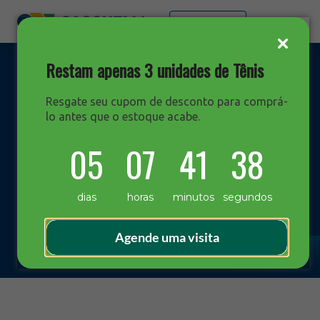
Faça sua cotação
Restam apenas 3 unidades de Tênis
Resgate seu cupom de desconto para comprá-
lo antes que o estoque acabe.
DESTAQUES
05
07
41
37
Blog Sacchelli
dias
horas
minutos
segundos
Agende uma visita