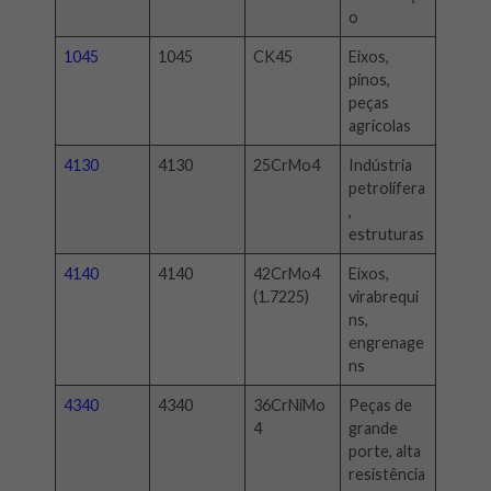
o
1045
1045
CK45
Eixos,
pinos,
peças
agrícolas
4130
4130
25CrMo4
Indústria
petrolífera
,
estruturas
4140
4140
42CrMo4
Eixos,
(1.7225)
virabrequi
ns,
engrenage
ns
4340
4340
36CrNiMo
Peças de
4
grande
porte, alta
resistência