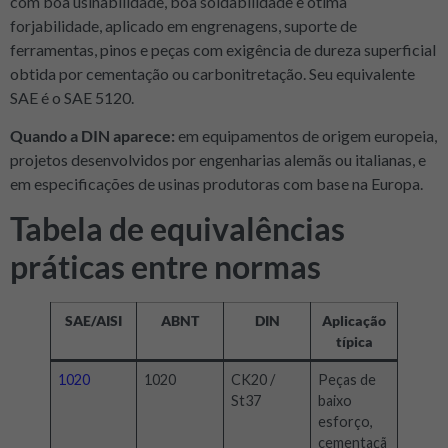
com boa usinabilidade, boa soldabilidade e ótima
forjabilidade, aplicado em engrenagens, suporte de
ferramentas, pinos e peças com exigência de dureza superficial
obtida por cementação ou carbonitretação. Seu equivalente
SAE é o SAE 5120.
Quando a DIN aparece:
em equipamentos de origem europeia,
projetos desenvolvidos por engenharias alemãs ou italianas, e
em especificações de usinas produtoras com base na Europa.
Tabela de equivalências
práticas entre normas
SAE/AISI
ABNT
DIN
Aplicação
típica
1020
1020
CK20 /
Peças de
St37
baixo
esforço,
cementaçã