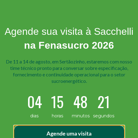
Agende sua visita à Sacchelli
na Fenasucro 2026
De 11 a 14 de agosto, em Sertãozinho, estaremos com nosso
time técnico pr onto para conversar sobre especificação,
fornecimento e continuidade operacional para o setor
sucroenergético.
04
15
48
21
a já chega com um nível de acabamento ideal para ser fin
dias
horas
minutos
segundos
o perfeito? Pois é exatamente essa a proposta da linha de
 os custos ocultos dessa escolha. […]
Agende uma visita