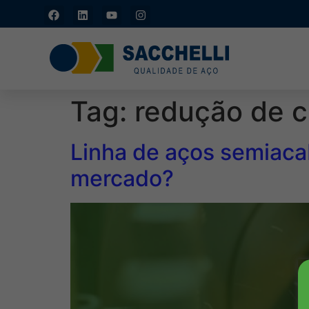
Tag:
redução de c
Linha de aços semiaca
mercado?