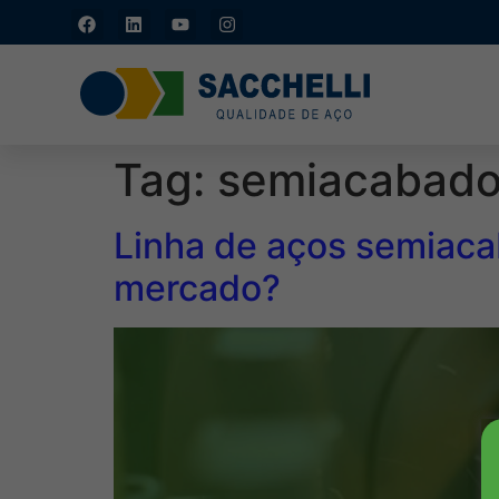
Caxias do Sul - RS: (54)
3211-4877
Tag:
semiacabad
Linha de aços semiaca
mercado?