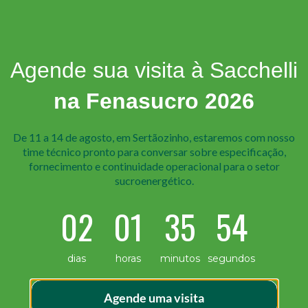
Agende sua visita à Sacchelli
na Fenasucro 2026
De 11 a 14 de agosto, em Sertãozinho, estaremos com nosso
time técnico pr onto para conversar sobre especificação,
fornecimento e continuidade operacional para o setor
sucroenergético.
02
01
35
54
a já chega com um nível de acabamento ideal para ser fin
dias
horas
minutos
segundos
o perfeito? Pois é exatamente essa a proposta da linha de
 os custos ocultos dessa escolha. […]
Agende uma visita