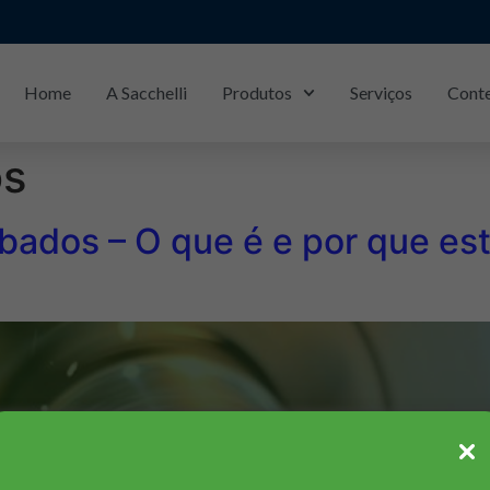
Home
A Sacchelli
Produtos
Serviços
Cont
Piracicaba/SP: (19)
3429-1133
os
bados – O que é e por que es