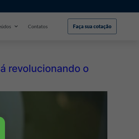
eúdos
Contatos
Faça sua cotação
S
3
tá revolucionando o