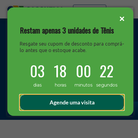
Faça sua cotação
Restam apenas 3 unidades de Tênis
Resgate seu cupom de desconto para comprá-
lo antes que o estoque acabe.
DESTAQUES
03
18
00
22
Blog Sacchelli
dias
horas
minutos
segundos
Agende uma visita